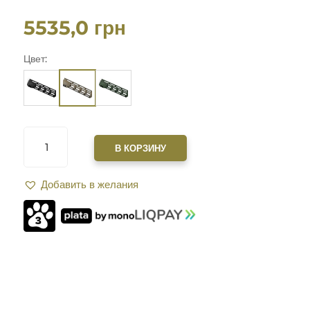
5535,0
грн
Цвет:
КОЛИЧЕСТВО
ТОВАРА
В КОРЗИНУ
ЦЕВЬЕ
XGUN
Добавить в желания
HUNDGUARDS
MK2
9"
ДЛЯ
AR15
M-
LOK.
FDE