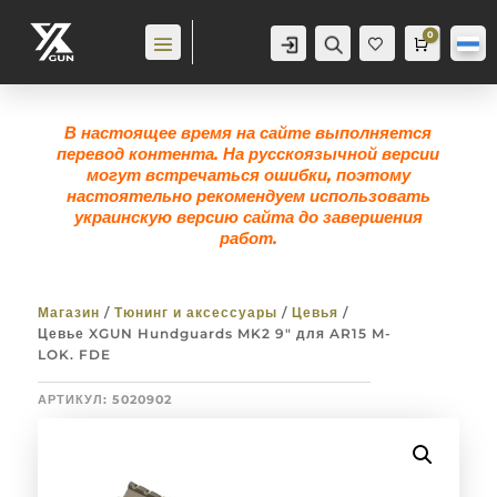
0
Аккаунт
Поиск
Корзина
0,0
гр
Же
лан
ие
0
В настоящее время на сайте выполняется
перевод контента. На русскоязычной версии
могут встречаться ошибки, поэтому
настоятельно рекомендуем использовать
украинскую версию сайта до завершения
работ.
Магазин
/
Тюнинг и аксессуары
/
Цевья
/
Цевье XGUN Hundguards MK2 9″ для AR15 M-
LOK. FDE
АРТИКУЛ:
5020902