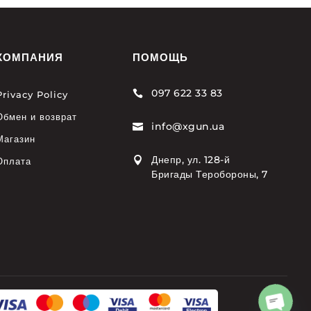
КОМПАНИЯ
ПОМОЩЬ
097 622 33 83

Privacy Policy
Обмен и возврат
info@xgun.ua

Магазин
Днепр, ул. 128-й

Оплата
Бригады Теробороны, 7