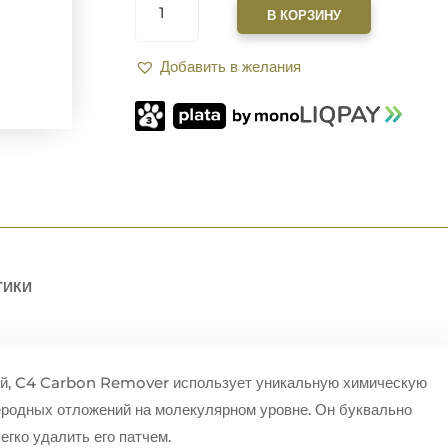
ТОВАРА
В КОРЗИНУ
ЧИСТЯЩЕЕ
СРЕДСТВО
Добавить в желания
BORE
TECH
C4
CARBON
REMOVER
118
МЛ
ТИКИ
лей, C4 Carbon Remover использует уникальную химическую
еродных отложений на молекулярном уровне. Он буквально
егко удалить его патчем.