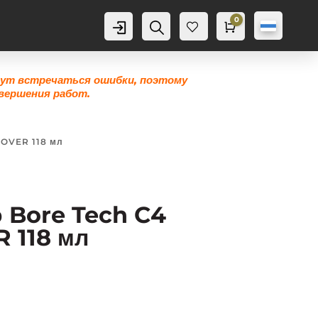
0
Аккаунт
Поиск
Корзина
0,0
грн
Же
лан
ие
гут встречаться ошибки, поэтому
0
вершения работ.
MOVER 118 мл
 Bore Tech C4
118 мл