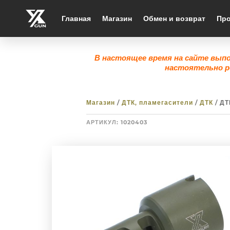
Главная
Магазин
Обмен и возврат
Про
В настоящее время на сайте вып
настоятельно р
Магазин
/
ДТК, пламегасители
/
ДТК
/ ДТ
АРТИКУЛ:
1020403