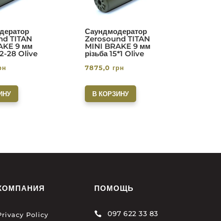
дератор
Саундмодератор
nd TITAN
Zerosound TITAN
AKE 9 мм
MINI BRAKE 9 мм
/2-28 Olive
різьба 15*1 Olive
рн
7875,0
грн
ИНУ
В КОРЗИНУ
КОМПАНИЯ
ПОМОЩЬ
097 622 33 83

Privacy Policy