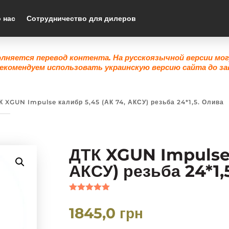
 нас
Сотрудничество для дилеров
олняется перевод контента. На русскоязычной версии мо
екомендуем использовать украинскую версию сайта до за
К XGUN Impulse калибр 5,45 (АК 74, АКСУ) резьба 24*1,5. Олива
ДТК XGUN Impulse 
АКСУ) резьба 24*1,
Рейтинг
5.00
из 5
1845,0
грн
на основе
опроса
пользовател