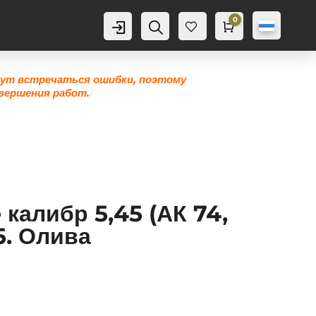
0
Аккаунт
Поиск
Корзина
0,0
грн
Же
лан
ие
гут встречаться ошибки, поэтому
0
вершения работ.
калибр 5,45 (АК 74,
5. Олива