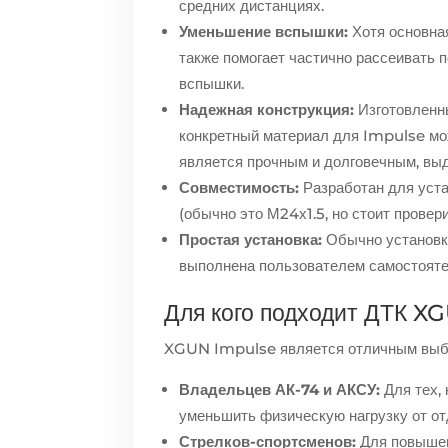
средних дистанциях.
Уменьшение вспышки:
Хотя основна
также помогает частично рассеивать 
вспышки.
Надежная конструкция:
Изготовленны
конкретный материал для Impulse мо
является прочным и долговечным, выд
Совместимость:
Разработан для уста
(обычно это М24х1.5, но стоит прове
Простая установка:
Обычно установка
выполнена пользователем самостояте
Для кого подходит ДТК X
XGUN Impulse является отличным выб
Владельцев АК-74 и АКСУ:
Для тех,
уменьшить физическую нагрузку от от
Стрелков-спортсменов:
Для повышен