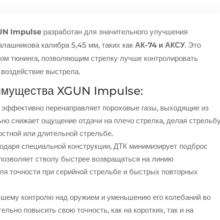
N Impulse
разработан для значительного улучшения
алашникова калибра 5,45 мм, таких как
АК-74 и АКСУ
. Это
ом тюнинга, позволяющим стрелку лучше контролировать
 воздействие выстрела.
имущества XGUN Impulse:
ффективно перенаправляет пороховые газы, выходящие из
ьно снижает ощущение отдачи на плечо стрелка, делая стрельб
остной или длительной стрельбе.
одаря специальной конструкции, ДТК минимизирует подброс
 позволяет стволу быстрее возвращаться на линию
для точности при серийной стрельбе и быстрых повторных
шему контролю над оружием и уменьшению его колебаний во
ельно повысить свою точность, как на коротких, так и на