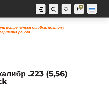
0
Аккаунт
Поиск
Корзина
0,0
грн
Же
лан
ие
гут встречаться ошибки, поэтому
0
вершения работ.
либр .223 (5,56)
ck