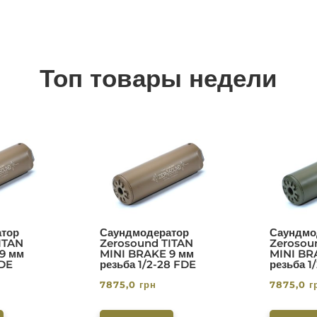
Топ товары недели
тор
Саундмодератор
Саундмо
ITAN
Zerosound TITAN
Zerosou
9 мм
MINI BRAKE 9 мм
MINI BR
FDE
резьба 1/2-28 FDE
резьба 1
7875,0
грн
7875,0
г