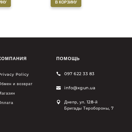
ИНУ
В КОРЗИНУ
КОМПАНИЯ
ПОМОЩЬ
097 622 33 83

Privacy Policy
Обмен и возврат
info@xgun.ua

Магазин
Днепр, ул. 128-й

Оплата
Бригады Теробороны, 7