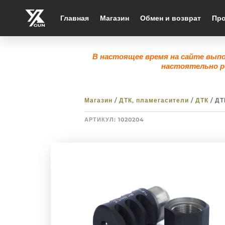
Главная
Магазин
Обмен и возврат
Про
В настоящее время на сайте вып
настоятельно р
Магазин
/
ДТК, пламегасители
/
ДТК
/ ДТ
АРТИКУЛ:
1020204