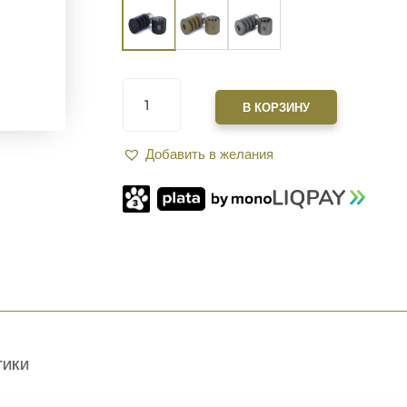
КОЛИЧЕСТВО
ТОВАРА
В КОРЗИНУ
ДТК
XGUN
Добавить в желания
MUZZLE
КАЛИБР
.223
(5,56)
РЕЗЬБА
1/2″-28.
BLACK
ТИКИ