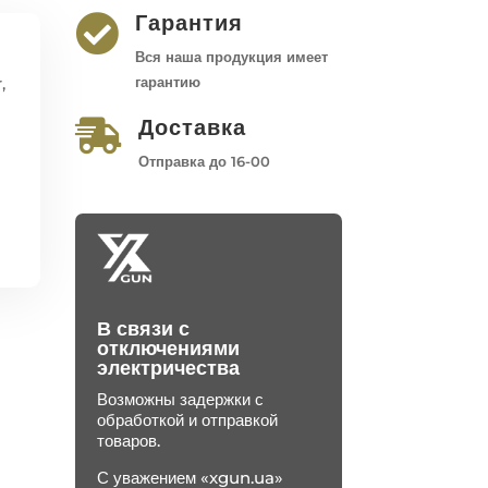
Гарантия

Вся наша продукция имеет
,
гарантию
-
Доставка

Отправка до 16-00
В связи с
отключениями
электричества
Возможны задержки с
обработкой и отправкой
товаров.
С уважением «xgun.ua»