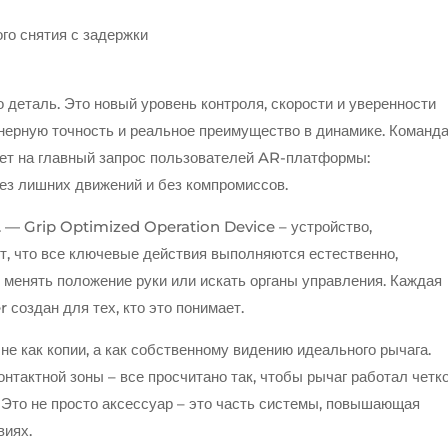
го снятия с задержки
о деталь. Это новый уровень контроля, скорости и уверенности
енерную точность и реальное преимущество в динамике. Команд
вет на главный запрос пользователей AR-платформы:
без лишних движений и без компромиссов.
D. — Grip Optimized Operation Device – устройство,
ет, что все ключевые действия выполняются естественно,
 менять положение руки или искать органы управления. Каждая
 создан для тех, кто это понимает.
 как копии, а как собственному видению идеального рычага.
онтактной зоны – все просчитано так, чтобы рычаг работал четко
Это не просто аксессуар – это часть системы, повышающая
виях.