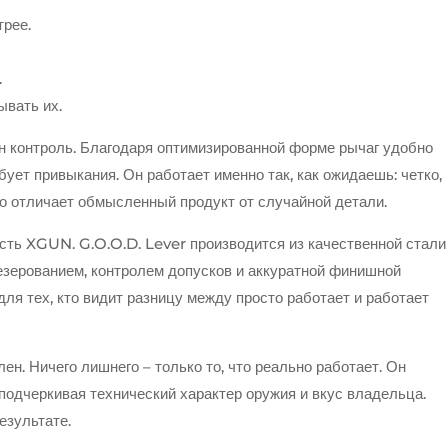
трее.
.
ывать их.
жен контроль. Благодаря оптимизированной форме рычаг удобно
бует привыкания. Он работает именно так, как ожидаешь: четко,
то отличает обмысленный продукт от случайной детали.
сть XGUN. G.O.O.D. Lever производится из качественной стали
зерованием, контролем допусков и аккуратной финишной
 для тех, кто видит разницу между просто работает и работает
н. Ничего лишнего – только то, что реально работает. Он
подчеркивая технический характер оружия и вкус владельца.
результате.