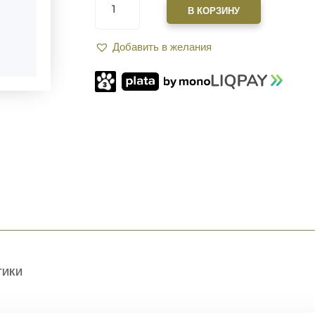
ТОВАРА
В КОРЗИНУ
G.O.O.D.
LEVER
Добавить в желания
–
РЫЧАГ
БЫСТРОГО
СНЯТИЯ
С
ЗАДЕРЖКИ.
RED
ТИКИ