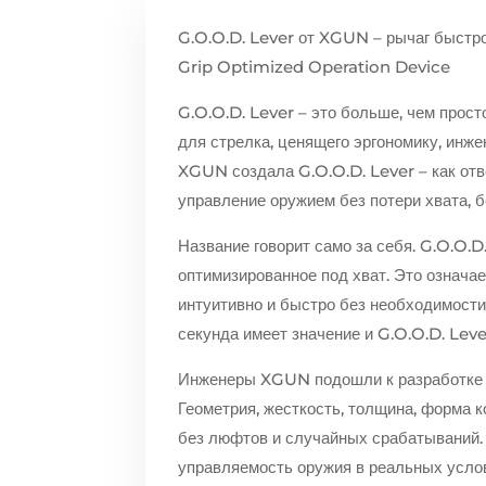
G.O.O.D. Lever от XGUN – рычаг быстро
Grip Optimized Operation Device
G.O.O.D. Lever – это больше, чем прост
для стрелка, ценящего эргономику, инж
XGUN создала G.O.O.D. Lever – как от
управление оружием без потери хвата, 
Название говорит само за себя. G.O.O.
оптимизированное под хват. Это означа
интуитивно и быстро без необходимости
секунда имеет значение и G.O.O.D. Lever
Инженеры XGUN подошли к разработке не
Геометрия, жесткость, толщина, форма к
без люфтов и случайных срабатываний. 
управляемость оружия в реальных усло