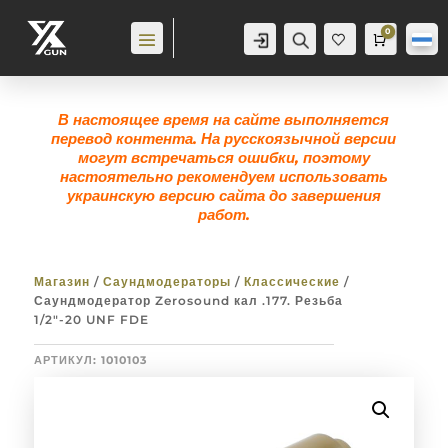
0
Аккаунт
Поиск
Корзина
0,0
гр
Же
лан
ие
0
В настоящее время на сайте выполняется
перевод контента. На русскоязычной версии
могут встречаться ошибки, поэтому
настоятельно рекомендуем использовать
украинскую версию сайта до завершения
работ.
Магазин
/
Саундмодераторы
/
Классические
/
Саундмодератор Zerosound кал .177. Резьба
1/2″-20 UNF FDE
АРТИКУЛ:
1010103