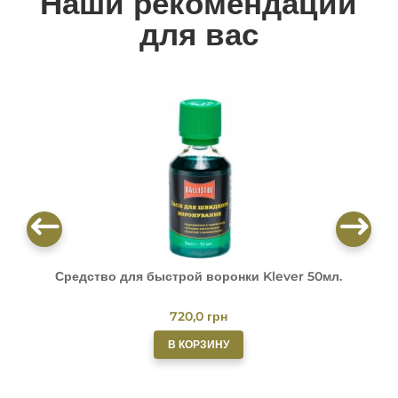
Наши рекомендации
для вас
Средство для быстрой воронки Klever 50мл.
О
720,0
грн
В КОРЗИНУ