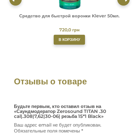
Средство для быстрой воронки Klever 50мл.
О
720,0
грн
В КОРЗИНУ
Отзывы о товаре
Будьте первым, кто оставил отзыв на
«Саундмодератор Zerosound TITAN .30
cal|.308|7,62|30-06| резьба 15*1 Black»
Ваш адрес email не будет опубликован.
Обязательные поля помечены
*