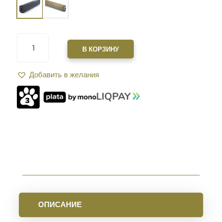
КОЛИЧЕСТВО
ТОВАРА
В КОРЗИНУ
САУНДМОДЕРАТОР
ZEROSOUND
Добавить в желания
TITAN
.30
CAL|.308|7,62|30-
06|
РЕЗЬБА
15*1
BLACK
ОПИСАНИЕ