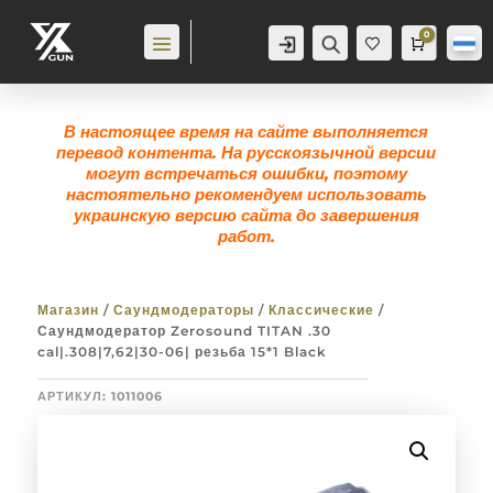
0
Аккаунт
Поиск
Корзина
0,0
гр
Же
лан
ие
0
В настоящее время на сайте выполняется
перевод контента. На русскоязычной версии
могут встречаться ошибки, поэтому
настоятельно рекомендуем использовать
украинскую версию сайта до завершения
работ.
Магазин
/
Саундмодераторы
/
Классические
/
Саундмодератор Zerosound TITAN .30
cal|.308|7,62|30-06| резьба 15*1 Black
АРТИКУЛ:
1011006