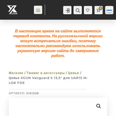
0
Аккаунт
Поиск
Корзина
0,0
гр
Же
лан
ие
0
В настоящее время на сайте выполняется
перевод контента. На русскоязычной версии
могут встречаться ошибки, поэтому
настоятельно рекомендуем использовать
украинскую версию сайта до завершения
работ.
Магазин
/
Тюнинг и аксессуары
/
Цевья
/
Цевье XGUN Vanguard S 13,5″ для UAR15 M-
LOK FDE
АРТИКУЛ:
5161208