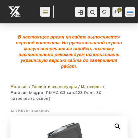
0
Аккаунт
Поиск
Корзина
0,0
гр
Же
лан
ие
0
В настоящее время на сайте выполняется
перевод контента. На русскоязычной версии
могут встречаться ошибки, поэтому
настоятельно рекомендуем использовать
украинскую версию сайта до завершения
работ.
Магазин
/
Тюнинг и аксессуары
/
Магазины
/
Магазин Magpul PMAG G3 кал.223 Rem. 30
патронов (с окном)
АРТИКУЛ:
36830017