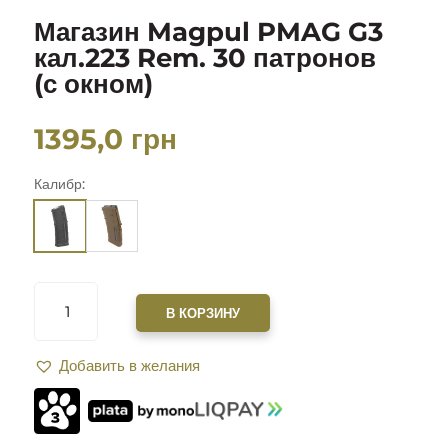
Магазин Magpul PMAG G3
кал.223 Rem. 30 патронов
(с окном)
1395,0
грн
Калибр:
КОЛИЧЕСТВО
ТОВАРА
В КОРЗИНУ
МАГАЗИН
MAGPUL
Добавить в желания
PMAG
G3
КАЛ.223
REM.
30