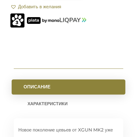
XGUN
Добавить в желания
HUNDGUARDS
MK2
17"
ДЛЯ
AR15
M-
LOK
BLACK
ОПИСАНИЕ
ХАРАКТЕРИСТИКИ
Новое поколение цевьев от XGUN MK2 уже