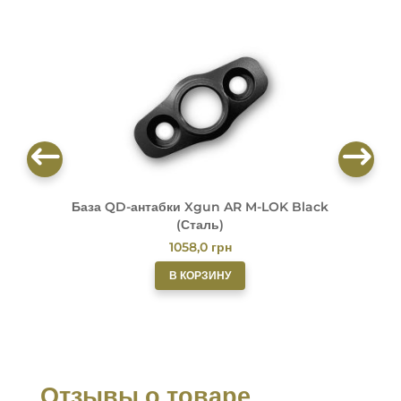
База QD-антабки Xgun AR M-LOK Black
Б
(Сталь)
1058,0
грн
В КОРЗИНУ
Отзывы о товаре