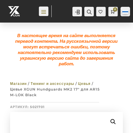
0
Аккаунт
Поиск
Корзина
0,0
гр
Же
лан
ие
0
В настоящее время на сайте выполняется
перевод контента. На русскоязычной версии
могут встречаться ошибки, поэтому
настоятельно рекомендуем использовать
украинскую версию сайта до завершения
работ.
Магазин
/
Тюнинг и аксессуары
/
Цевья
/
Цевье XGUN Hundguards MK2 17″ для AR15
M-LOK Black
АРТИКУЛ:
5021701