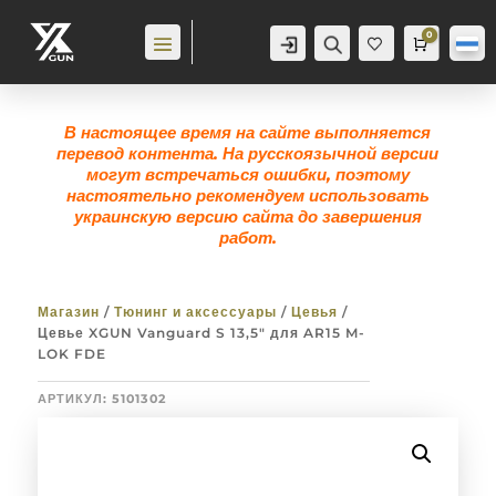
0
Аккаунт
Поиск
Корзина
0,0
гр
Же
лан
ие
0
В настоящее время на сайте выполняется
перевод контента. На русскоязычной версии
могут встречаться ошибки, поэтому
настоятельно рекомендуем использовать
украинскую версию сайта до завершения
работ.
Магазин
/
Тюнинг и аксессуары
/
Цевья
/
Цевье XGUN Vanguard S 13,5″ для AR15 M-
LOK FDE
АРТИКУЛ:
5101302