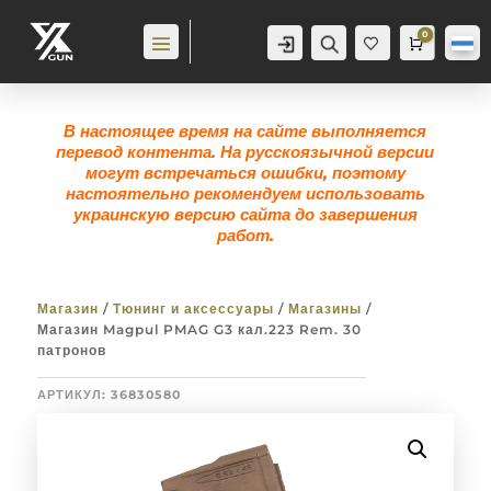
0
Аккаунт
Поиск
Корзина
0,0
гр
Же
лан
ие
0
В настоящее время на сайте выполняется
перевод контента. На русскоязычной версии
могут встречаться ошибки, поэтому
настоятельно рекомендуем использовать
украинскую версию сайта до завершения
работ.
Магазин
/
Тюнинг и аксессуары
/
Магазины
/
Магазин Magpul PMAG G3 кал.223 Rem. 30
патронов
АРТИКУЛ:
36830580