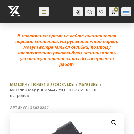
0
Аккаунт
Поиск
Корзина
0,0
гр
Же
лан
ие
0
В настоящее время на сайте выполняется
перевод контента. На русскоязычной версии
могут встречаться ошибки, поэтому
настоятельно рекомендуем использовать
украинскую версию сайта до завершения
работ.
Магазин
/
Тюнинг и аксессуары
/
Магазины
/
Магазин Magpul PMAG MOE 7.62х39 на 10
патронов
АРТИКУЛ:
36830257