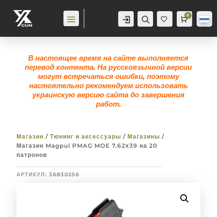
0
Аккаунт
Поиск
Корзина
0,0
гр
Же
лан
ие
0
В настоящее время на сайте выполняется
перевод контента. На русскоязычной версии
могут встречаться ошибки, поэтому
настоятельно рекомендуем использовать
украинскую версию сайта до завершения
работ.
Магазин
/
Тюнинг и аксессуары
/
Магазины
/
Магазин Magpul PMAG MOE 7.62х39 на 20
патронов
АРТИКУЛ:
36830256