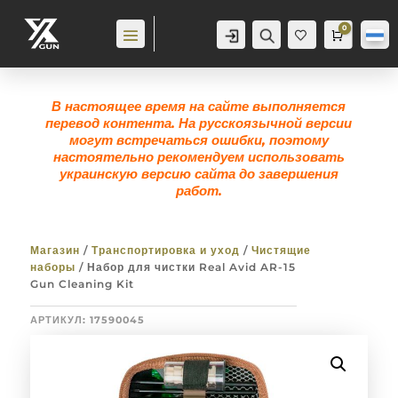
0
Аккаунт
Поиск
Корзина
0,0
гр
Же
лан
ие
0
В настоящее время на сайте выполняется
перевод контента. На русскоязычной версии
могут встречаться ошибки, поэтому
настоятельно рекомендуем использовать
украинскую версию сайта до завершения
работ.
Магазин
/
Транспортировка и уход
/
Чистящие
наборы
/ Набор для чистки Real Avid AR-15
Gun Cleaning Kit
АРТИКУЛ:
17590045