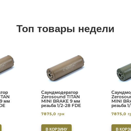
Топ товары недели
тор
Саундмодератор
Саундмо
ITAN
Zerosound TITAN
Zerosou
9 мм
MINI BRAKE 9 мм
MINI BR
FDE
резьба 1/2-28 FDE
резьба 1
7875,0
грн
7875,0
г
В КОРЗИНУ
В КОРЗ