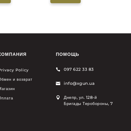
КОМПАНИЯ
ПОМОЩЬ
097 622 33 83

Privacy Policy
Обмен и возврат
info@xgun.ua

Магазин
Днепр, ул. 128-й

Оплата
Бригады Теробороны, 7