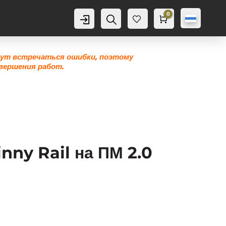
0
Аккаунт
Поиск
Корзина
0,0
грн
Же
лан
ие
гут встречаться ошибки, поэтому
0
вершения работ.
nny Rail на ПМ 2.0