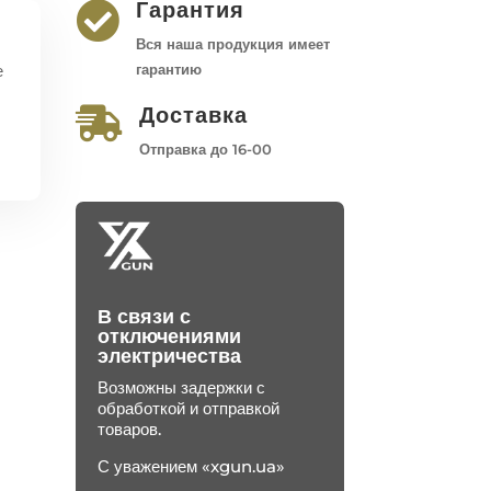
Гарантия

Вся наша продукция имеет
е
гарантию
Доставка

Отправка до 16-00
В связи с
отключениями
электричества
Возможны задержки с
обработкой и отправкой
товаров.
С уважением «xgun.ua»