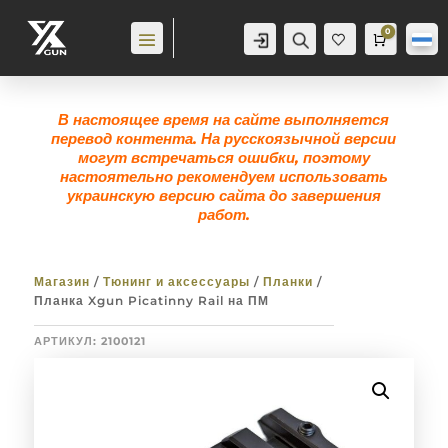
0
Аккаунт
Поиск
Корзина
0,0
гр
Же
лан
ие
0
В настоящее время на сайте выполняется
перевод контента. На русскоязычной версии
могут встречаться ошибки, поэтому
настоятельно рекомендуем использовать
украинскую версию сайта до завершения
работ.
Магазин
/
Тюнинг и аксессуары
/
Планки
/
Планка Xgun Picatinny Rail на ПМ
АРТИКУЛ:
2100121