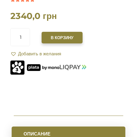
Рейтинг
5.00
из 5
2340,0
грн
на основе
опроса
пользовател
я
КОЛИЧЕСТВО
ТОВАРА
В КОРЗИНУ
ПЛАНКА
XGUN
Добавить в желания
PICATINNY
RAIL
НА
ПМ
ОПИСАНИЕ