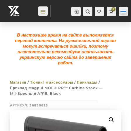
0
Аккаунт
Поиск
Корзина
0,0
гр
Же
лан
ие
0
В настоящее время на сайте выполняется
перевод контента. На русскоязычной версии
могут встречаться ошибки, поэтому
настоятельно рекомендуем использовать
украинскую версию сайта до завершения
работ.
Магазин
/
Тюнинг и аксессуары
/
Приклады
/
Приклад Magpul MOE® PR™ Carbine Stock —
Mil-Spec для AR15. Black
АРТИКУЛ:
36830625