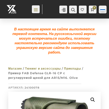
0
Аккаунт
Поиск
Корзина
0,0
гр
Же
лан
ие
0
В настоящее время на сайте выполняется
перевод контента. На русскоязычной версии
могут встречаться ошибки, поэтому
настоятельно рекомендуем использовать
украинскую версию сайта до завершения
работ.
Магазин
/
Тюнинг и аксессуары
/
Приклады
/
Пример FAB Defense GLR-16 CP с
регулируемой щекой для AR15/M16. Olive
АРТИКУЛ:
24100078