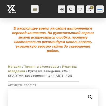
0
Аккаунт
Поиск
Корзина
0,0
гр
Же
лан
ие
0
В настоящее время на сайте выполняется
перевод контента. На русскоязычной версии
могут встречаться ошибки, поэтому
настоятельно рекомендуем использовать
украинскую версию сайта до завершения
работ.
Магазин
/
Тюнинг и аксессуары
/
Рукоятка
взведения
/ Рукоятка взведения XGun
SPARTAN двусторонняя для AR15. FDE
АРТИКУЛ:
7000107