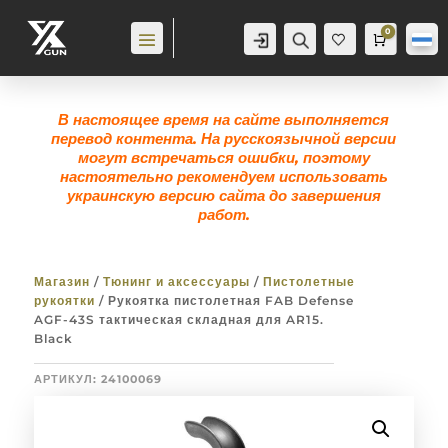
0
Аккаунт
Поиск
Корзина
0,0
гр
Же
лан
ие
0
В настоящее время на сайте выполняется
перевод контента. На русскоязычной версии
могут встречаться ошибки, поэтому
настоятельно рекомендуем использовать
украинскую версию сайта до завершения
работ.
Магазин
/
Тюнинг и аксессуары
/
Пистолетные
рукоятки
/ Рукоятка пистолетная FAB Defense
AGF-43S тактическая складная для AR15.
Black
АРТИКУЛ:
24100069