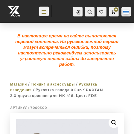
0
Аккаунт
Поиск
Корзина
0,0
гр
Же
лан
ие
0
В настоящее время на сайте выполняется
перевод контента. На русскоязычной версии
могут встречаться ошибки, поэтому
настоятельно рекомендуем использовать
украинскую версию сайта до завершения
работ.
Магазин
/
Тюнинг и аксессуары
/
Рукоятка
взведения
/ Рукоятка взвода XGun SPARTAN
2.0 двухсторонняя для HK 416. Цвет: FDE
АРТИКУЛ:
7000300