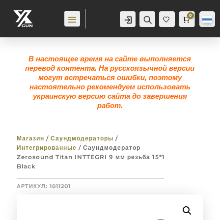
0
Аккаунт
Поиск
Корзина
0,0
гр
Же
лан
ие
0
В настоящее время на сайте выполняется
перевод контента. На русскоязычной версии
могут встречаться ошибки, поэтому
настоятельно рекомендуем использовать
украинскую версию сайта до завершения
работ.
Магазин
/
Саундмодераторы
/
Интегрированные
/ Саундмодератор
Zerosound Titan INTTEGRI 9 мм резьба 15*1
Black
АРТИКУЛ:
1011201