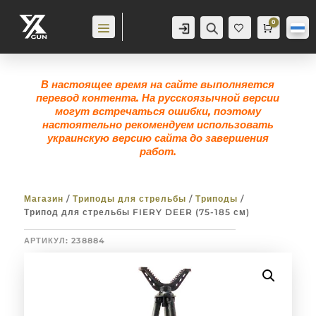
0
Аккаунт
Поиск
Корзина
0,0
гр
Же
лан
ие
0
В настоящее время на сайте выполняется
перевод контента. На русскоязычной версии
могут встречаться ошибки, поэтому
настоятельно рекомендуем использовать
украинскую версию сайта до завершения
работ.
Магазин
/
Триподы для стрельбы
/
Триподы
/
Трипод для стрельбы FIERY DEER (75-185 см)
АРТИКУЛ:
238884