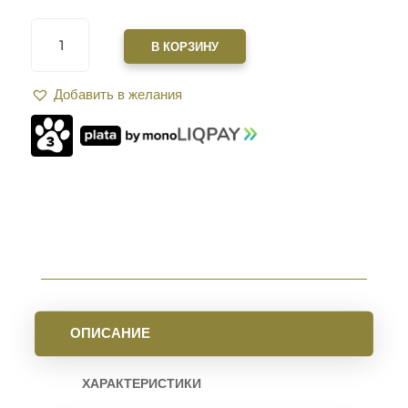
КОЛИЧЕСТВО
ТОВАРА
В КОРЗИНУ
ТРИПОД
ДЛЯ
Добавить в желания
СТРЕЛЬБЫ
FIERY
DEER
(75-
185
СМ)
ОПИСАНИЕ
ХАРАКТЕРИСТИКИ