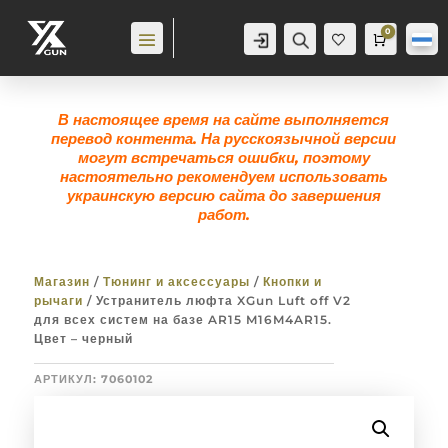
0
Аккаунт
Поиск
Корзина
0,0
гр
Же
лан
ие
0
В настоящее время на сайте выполняется
перевод контента. На русскоязычной версии
могут встречаться ошибки, поэтому
настоятельно рекомендуем использовать
украинскую версию сайта до завершения
работ.
Магазин
/
Тюнинг и аксессуары
/
Кнопки и
рычаги
/ Устранитель люфта XGun Luft off V2
для всех систем на базе AR15 M16M4AR15.
Цвет – черный
АРТИКУЛ:
7060102