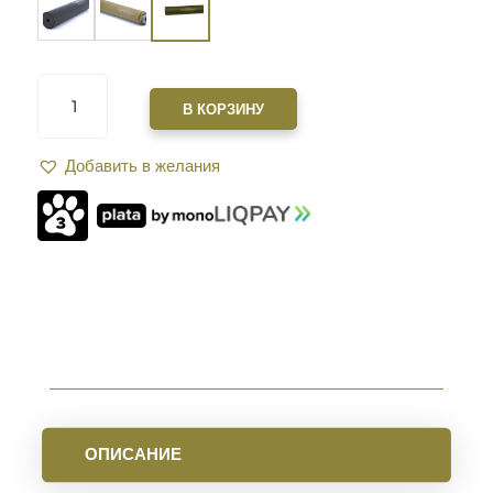
КОЛИЧЕСТВО
ТОВАРА
В КОРЗИНУ
САУНДМОДЕРАТОР
ZEROSOUND
Добавить в желания
TITAN
.30
CAL|.308|7,62|30-
06|
РЕЗЬБА
5/8-
24
OLIVE
ОПИСАНИЕ