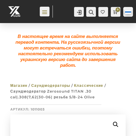
0
Аккаунт
Поиск
Корзина
0,0
гр
Же
лан
ие
0
В настоящее время на сайте выполняется
перевод контента. На русскоязычной версии
могут встречаться ошибки, поэтому
настоятельно рекомендуем использовать
украинскую версию сайта до завершения
работ.
Магазин
/
Саундмодераторы
/
Классические
/
Саундмодератор Zerosound TITAN .30
cal|.308|7,62|30-06| резьба 5/8-24 Olive
АРТИКУЛ:
1011003