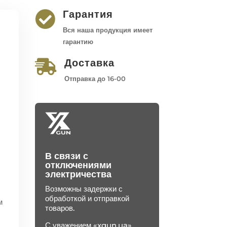
Гарантия

Вся наша продукция имеет
гарантию
Доставка

Отправка до 16-00
В связи с
отключениями
электричества
Возможны задержки с
обработкой и отправкой
м
товаров.
С уважением «xgun.ua»