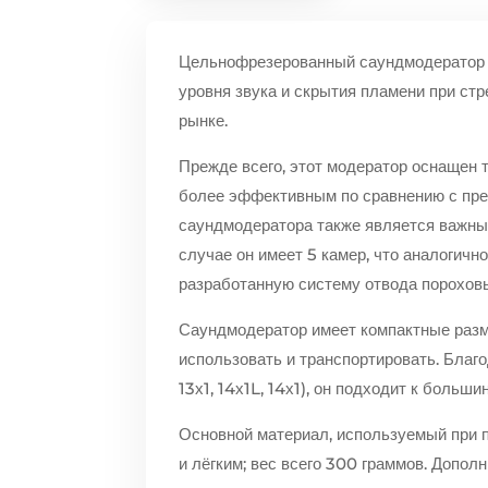
Цельнофрезерованный саундмодератор 
уровня звука и скрытия пламени при ст
рынке.
Прежде всего, этот модератор оснащен т
более эффективным по сравнению с пр
саундмодератора также является важны
случае он имеет 5 камер, что аналогичн
разработанную систему отвода пороховы
Саундмодератор имеет компактные разме
использовать и транспортировать. Благо
13х1, 14х1L, 14х1), он подходит к больши
Основной материал, используемый при п
и лёгким; вес всего 300 граммов. Допол