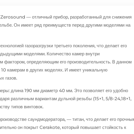
Zerosound — отличный прибор, разработанный для снижения
рельбе. Он имеет ряд преимуществ перед другими моделями на
ехнологией газоразгрузки третьего поколения, что делает его
едыдущими моделями. Количество камер внутри
м фактором, определяющим его производительность. В данном
о 10 камерам в других моделях. И имеет уникальную
х газов.
ры: длина 190 мм диаметр 40 мм. Это позволяет его удобно
даря различным вариантам дульной резьбы (15×1, 5/8-24,18×1,
нству типов винтовок.
роизводстве саундмодератора, — титан, что делает его прочны
нительно он покрыт Cerakote, который повышает стойкость к