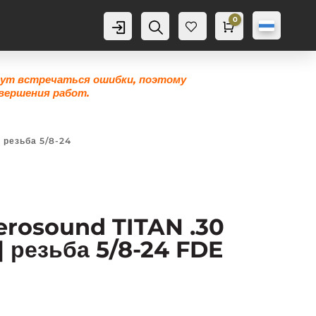
0
Аккаунт
Поиск
Корзина
0,0
грн
Же
лан
ие
гут встречаться ошибки, поэтому
0
вершения работ.
 резьба 5/8-24
erosound TITAN .30
6| резьба 5/8-24 FDE