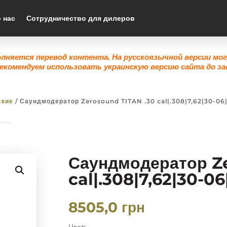
 нас
Сотрудничество для дилеров
олняется перевод контента. На русскоязычной версии мо
екомендуем использовать украинскую версию сайта до за
ские
/ Саундмодератор Zerosound TITAN .30 cal|.308|7,62|30-06|
Саундмодератор Z
cal|.308|7,62|30-0
8505,0
грн
Цвет: