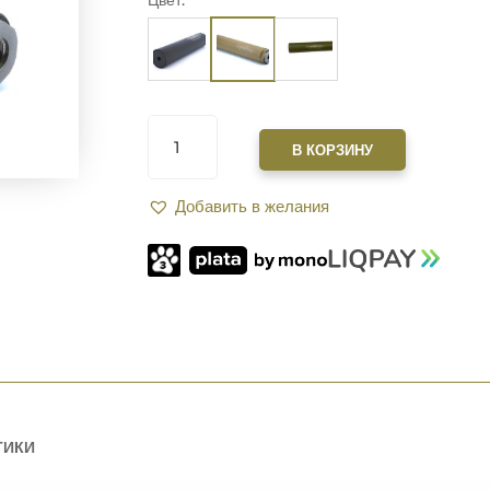
КОЛИЧЕСТВО
ТОВАРА
В КОРЗИНУ
САУНДМОДЕРАТОР
ZEROSOUND
Добавить в желания
TITAN
.30
CAL|.308|7,62|30-
06|
РЕЗЬБА
5/8-
24
FDE
ТИКИ