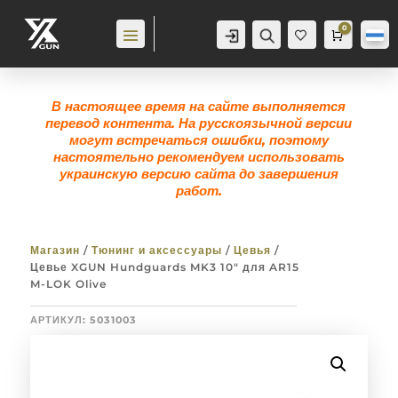
0
Аккаунт
Поиск
Корзина
0,0
гр
Же
лан
ие
0
В настоящее время на сайте выполняется
перевод контента. На русскоязычной версии
могут встречаться ошибки, поэтому
настоятельно рекомендуем использовать
украинскую версию сайта до завершения
работ.
Магазин
/
Тюнинг и аксессуары
/
Цевья
/
Цевье XGUN Hundguards MK3 10″ для AR15
M-LOK Olive
АРТИКУЛ:
5031003