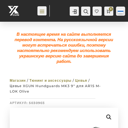
0
Аккаунт
Поиск
Корзина
0,0
гр
Же
лан
ие
0
В настоящее время на сайте выполняется
перевод контента. На русскоязычной версии
могут встречаться ошибки, поэтому
настоятельно рекомендуем использовать
украинскую версию сайта до завершения
работ.
Магазин
/
Тюнинг и аксессуары
/
Цевья
/
Цевье XGUN Hundguards MK3 9″ для AR15 M-
LOK Olive
АРТИКУЛ:
5030903