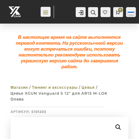
0
Аккаунт
Поиск
Корзина
0,0
гр
Же
лан
ие
0
В настоящее время на сайте выполняется
перевод контента. На русскоязычной версии
могут встречаться ошибки, поэтому
настоятельно рекомендуем использовать
украинскую версию сайта до завершения
работ.
Магазин
/
Тюнинг и аксессуары
/
Цевья
/
Цевье XGUN Vanguard S 12″ для AR15 M-LOK
Олива
АРТИКУЛ:
5101203