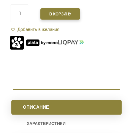
КОЛИЧЕСТВО
ТОВАРА
В КОРЗИНУ
ЦЕВЬЕ
XGUN
Добавить в желания
VANGUARD
S
12"
ДЛЯ
AR15
M-
LOK
ОЛИВА
ОПИСАНИЕ
ХАРАКТЕРИСТИКИ